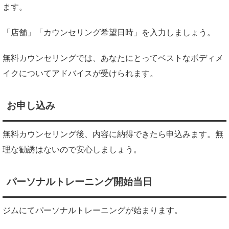
ます。
「店舗」「カウンセリング希望日時」を入力しましょう。
無料カウンセリングでは、あなたにとってベストなボディメ
イクについてアドバイスが受けられます。
お申し込み
無料カウンセリング後、内容に納得できたら申込みます。無
理な勧誘はないので安心しましょう。
パーソナルトレーニング開始当日
ジムにてパーソナルトレーニングが始まります。