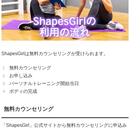
ShapesGirlは無料カウンセリングが受けられます。
無料カウンセリング
お申し込み
パーソナルトレーニング開始当日
ボディの完成
無料カウンセリング
「ShapesGirl」公式サイトから無料カウンセリングに申込み