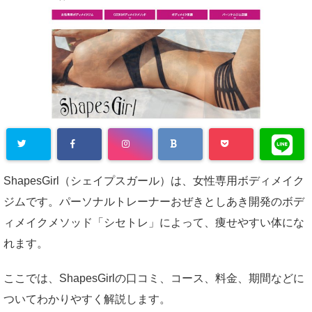
ShapesGirl（シェイプスガール）は、女性専用ボディメイク
ジムです。パーソナルトレーナーおぜきとしあき開発のボデ
ィメイクメソッド「シセトレ」によって、痩せやすい体にな
れます。
ここでは、ShapesGirlの口コミ、コース、料金、期間などに
ついてわかりやすく解説します。