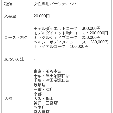
種類
女性専用パーソナルジム
入会金
20,000円
モデルダイエットコース：300,000円
モデルダイエットlightコース：200,000円
コース・料金
ミラクルシェイプコース：250,000円
ヘルシーボディメイクコース：280,000円
トライアルコース：100,000円
支払い方法
-
東京・渋谷本店
千葉・津田沼南口店
千葉・津田沼北口店
岐阜店
三重・津店
京都
店舗
大阪・梅田
神戸・三宮店
熊本店
宮古島店