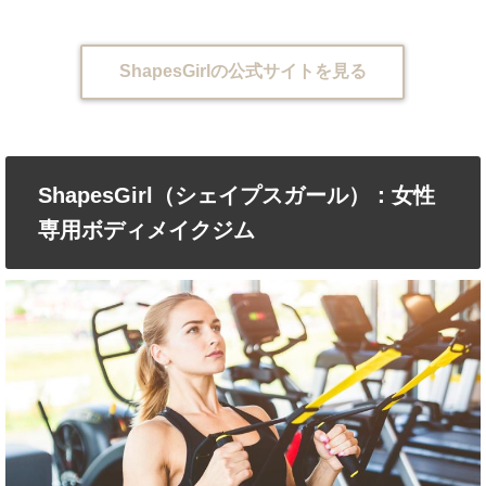
ShapesGirlの公式サイトを見る
ShapesGirl（シェイプスガール）：女性
専用ボディメイクジム