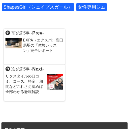
ShapesGirl（シェイプスガール）
女性専用ジム
前の記事 -
Prev
-
EXPA（エクスパ）高田
馬場の「体験レッス
ン」完全レポート
次の記事 -
Next
-
リタスタイルの口コ
ミ、コース、料金、期
間などこれさえ読めば
全部わかる徹底解説