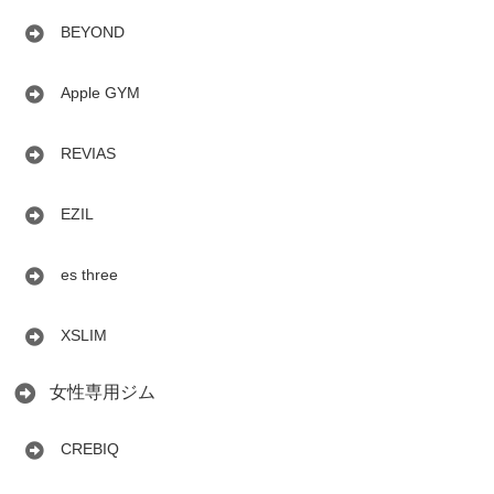
BEYOND
Apple GYM
REVIAS
EZIL
es three
XSLIM
女性専用ジム
CREBIQ