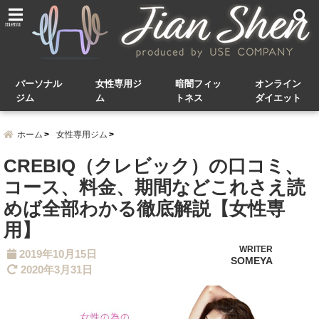
menu
パーソナル
女性専用ジ
暗闇フィッ
オンライン
ジム
ム
トネス
ダイエット
ホーム
女性専用ジム
CREBIQ（クレビック）の口コミ、
コース、料金、期間などこれさえ読
めば全部わかる徹底解説【女性専
用】
WRITER
2019年10月15日
SOMEYA
2020年3月31日