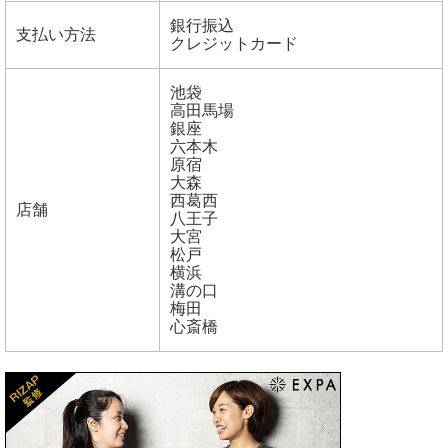
銀行振込
支払い方法
クレジットカード
池袋
高田馬場
銀座
六本木
原宿
大森
西葛西
店舗
八王子
大宮
松戸
横浜
溝の口
梅田
心斎橋