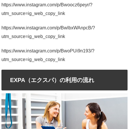
https://www.instagram.com/p/Bwoocz6peyr/?
utm_source=ig_web_copy_link
https://www.instagram.com/p/BwlbxWAnpcB/?
utm_source=ig_web_copy_link
https://www.instagram.com/p/BwoPUi9n193/?
utm_source=ig_web_copy_link
EXPA（エクスパ）の利用の流れ