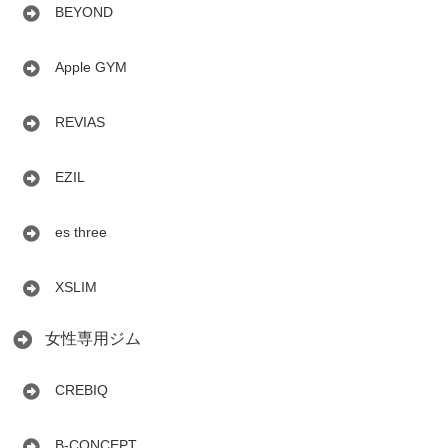
BEYOND
Apple GYM
REVIAS
EZIL
es three
XSLIM
女性専用ジム
CREBIQ
B-CONCEPT