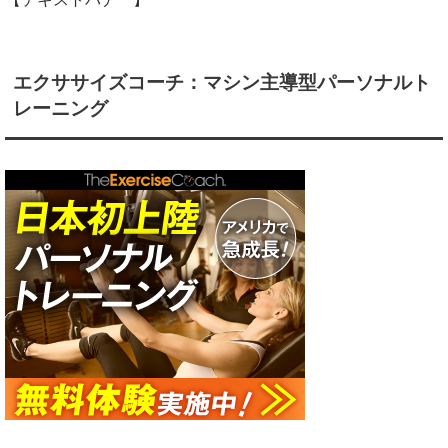
エクササイズコーチ：マシン主導型パーソナルト
レーニング