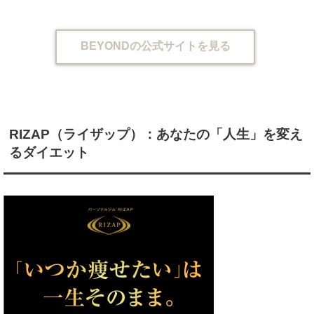
BEYONDの公式サイトを見る
RIZAP（ライザップ）：あなたの「人生」を変え
るダイエット