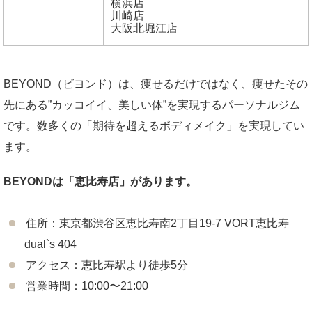
横浜店
川崎店
大阪北堀江店
BEYOND（ビヨンド）は、痩せるだけではなく、痩せたその
先にある”カッコイイ、美しい体”を実現するパーソナルジム
です。数多くの「期待を超えるボディメイク」を実現してい
ます。
BEYONDは「恵比寿店」があります。
住所：東京都渋谷区恵比寿南2丁目19-7 VORT恵比寿
dual`s 404
アクセス：恵比寿駅より徒歩5分
営業時間：10:00〜21:00