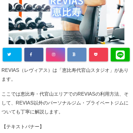
REVIAS（レヴィアス）は「恵比寿代官山スタジオ」があり
ます。
ここでは恵比寿・代官山エリアでのREVIASの利用方法、そ
して、REVIAS以外のパーソナルジム・プライベートジムに
ついても丁寧に解説します。
【テキストバナー】