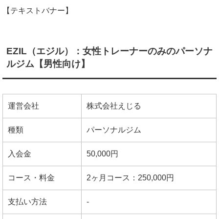
【テキストバナー】
EZIL（エジル）：女性トレーナーのみのパーソナ
ルジム【男性向け】
運営会社
株式会社えじる
種類
パーソナルジム
入会金
50,000円
コース・料金
2ヶ月コース：250,000円
支払い方法
-