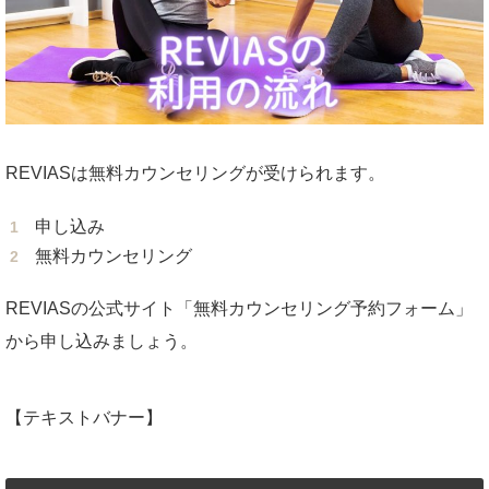
REVIASは無料カウンセリングが受けられます。
申し込み
無料カウンセリング
REVIASの公式サイト「無料カウンセリング予約フォーム」
から申し込みましょう。
【テキストバナー】