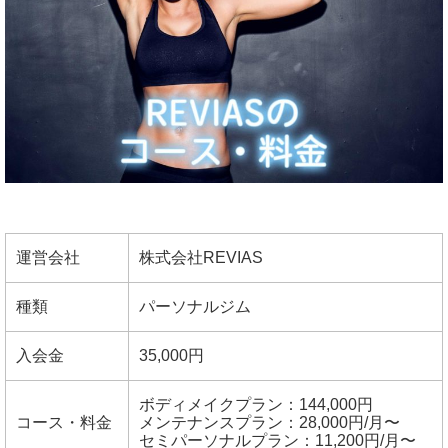
運営会社
株式会社REVIAS
種類
パーソナルジム
入会金
35,000円
ボディメイクプラン：144,000円
コース・料金
メンテナンスプラン：28,000円/月〜
セミパーソナルプラン：11,200円/月〜