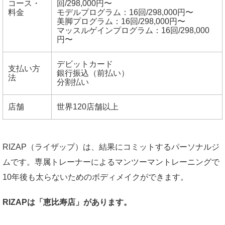
コース・
回/298,000円〜
料金
モデルプログラム：16回/298,000円〜
美脚プログラム：16回/298,000円〜
マッスルゲインプログラム：16回/298,000
円〜
デビットカード
支払い方
銀行振込（前払い）
法
分割払い
店舗
世界120店舗以上
RIZAP（ライザップ）は、結果にコミットするパーソナルジ
ムです。専属トレーナーによるマンツーマントレーニングで
10年後も太らないためのボディメイクができます。
RIZAPは「恵比寿店」があります。