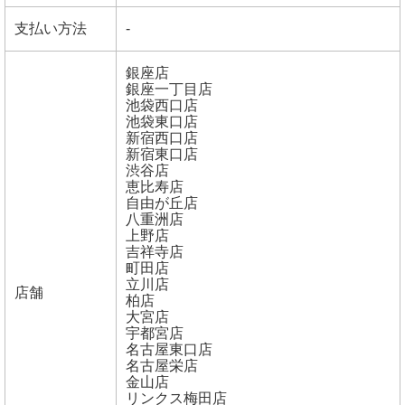
支払い方法
-
銀座店
銀座一丁目店
池袋西口店
池袋東口店
新宿西口店
新宿東口店
渋谷店
恵比寿店
自由が丘店
八重洲店
上野店
吉祥寺店
町田店
立川店
店舗
柏店
大宮店
宇都宮店
名古屋東口店
名古屋栄店
金山店
リンクス梅田店